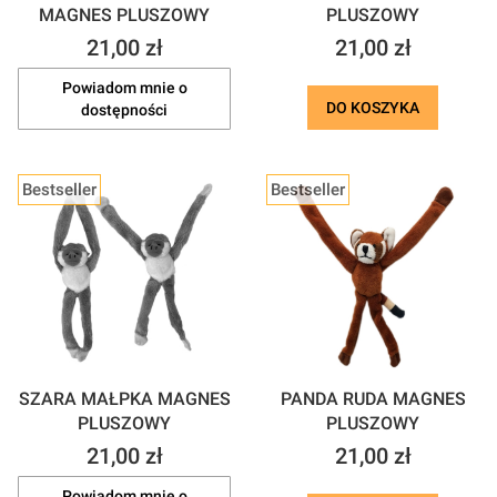
MAGNES PLUSZOWY
PLUSZOWY
Cena
Cena
21,00 zł
21,00 zł
Powiadom mnie o
DO KOSZYKA
dostępności
Bestseller
Bestseller
SZARA MAŁPKA MAGNES
PANDA RUDA MAGNES
PLUSZOWY
PLUSZOWY
Cena
Cena
21,00 zł
21,00 zł
Powiadom mnie o