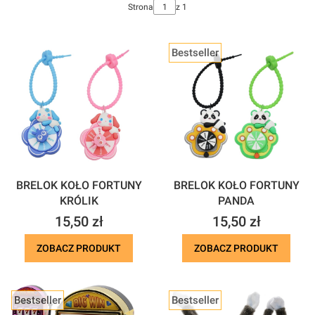
Strona
z 1
Bestseller
BRELOK KOŁO FORTUNY
BRELOK KOŁO FORTUNY
KRÓLIK
PANDA
Cena
Cena
15,50 zł
15,50 zł
ZOBACZ PRODUKT
ZOBACZ PRODUKT
Bestseller
Bestseller