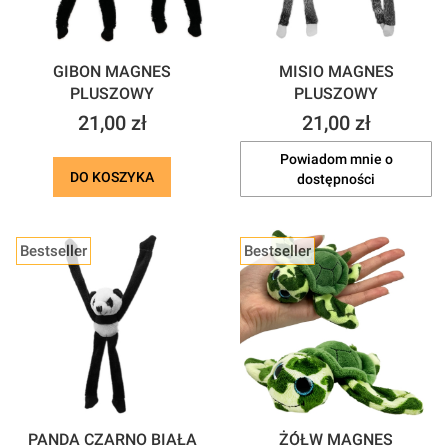
GIBON MAGNES
MISIO MAGNES
PLUSZOWY
PLUSZOWY
Cena
Cena
21,00 zł
21,00 zł
Powiadom mnie o
DO KOSZYKA
dostępności
Bestseller
Bestseller
PANDA CZARNO BIAŁA
ŻÓŁW MAGNES