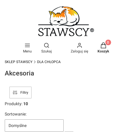
Produkty w kosz
Otwórz wyszukiwarkę
Menu
Szukaj
Zaloguj się
Koszyk
SKLEP STAWSCY
DLA CHŁOPCA
Akcesoria
Filtry
Produkty:
10
Lista produktów
Sortowanie:
Domyślne