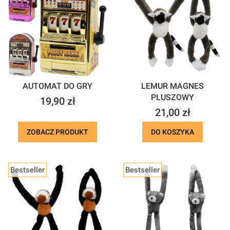
AUTOMAT DO GRY
LEMUR MAGNES
PLUSZOWY
Cena
19,90 zł
Cena
21,00 zł
ZOBACZ PRODUKT
DO KOSZYKA
Bestseller
Bestseller