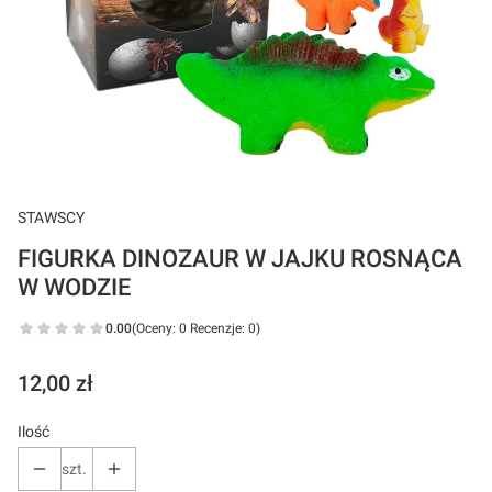
STAWSCY
FIGURKA DINOZAUR W JAJKU ROSNĄCA
W WODZIE
0.00
(Oceny: 0 Recenzje: 0)
Cena
12,00 zł
Ilość
szt.