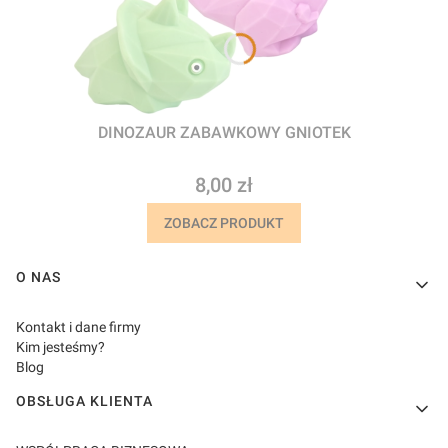
DINOZAUR ZABAWKOWY GNIOTEK
Cena
8,00 zł
ZOBACZ PRODUKT
Linki w stopce
O NAS
Kontakt i dane firmy
Kim jesteśmy?
Blog
OBSŁUGA KLIENTA