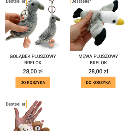
Bestseller
Bestseller
GOŁĄBEK PLUSZOWY
MEWA PLUSZOWY
BRELOK
BRELOK
Cena
Cena
28,00 zł
28,00 zł
DO KOSZYKA
DO KOSZYKA
Bestseller