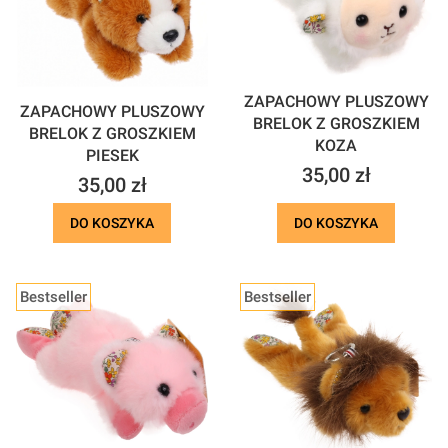
ZAPACHOWY PLUSZOWY
ZAPACHOWY PLUSZOWY
BRELOK Z GROSZKIEM
BRELOK Z GROSZKIEM
KOZA
PIESEK
Cena
35,00 zł
Cena
35,00 zł
DO KOSZYKA
DO KOSZYKA
Bestseller
Bestseller