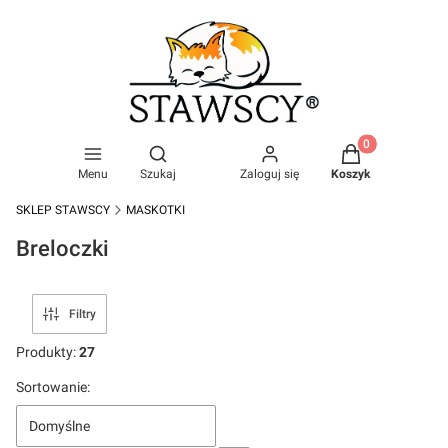
Produkty w kosz
Otwórz wyszukiwarkę
Menu
Szukaj
Zaloguj się
Koszyk
SKLEP STAWSCY
MASKOTKI
Breloczki
Filtry
Produkty:
27
Lista produktów
Sortowanie:
Domyślne