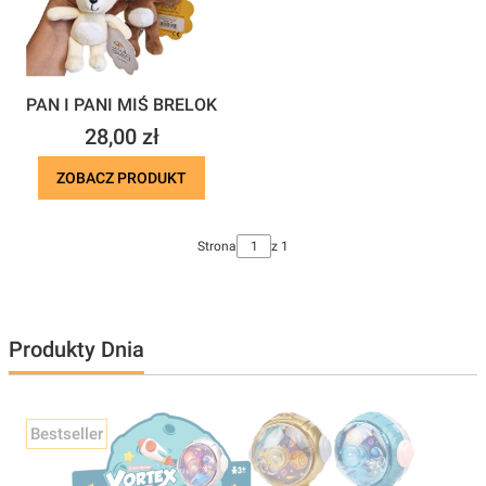
PAN I PANI MIŚ BRELOK
Cena
28,00 zł
ZOBACZ PRODUKT
Strona
z 1
Produkty Dnia
Bestseller