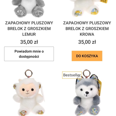
ZAPACHOWY PLUSZOWY
ZAPACHOWY PLUSZOWY
BRELOK Z GROSZKIEM
BRELOK Z GROSZKIEM
LEMUR
KROWA
Cena
Cena
35,00 zł
35,00 zł
Powiadom mnie o
DO KOSZYKA
dostępności
Bestseller