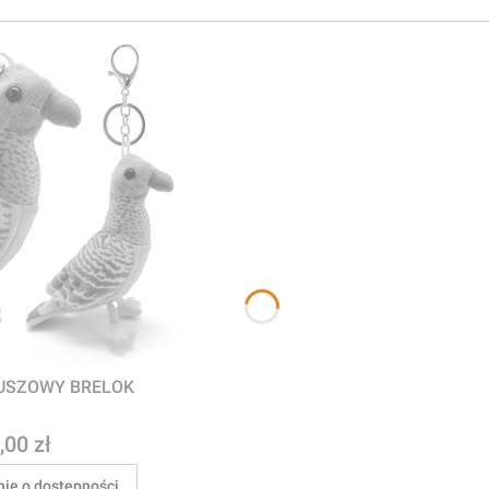
ĄBEK PLUSZOWY BRELOK
na
,00 zł
ie o dostępności