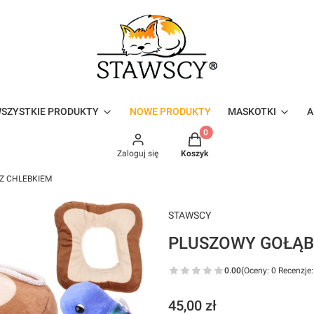
SZYSTKIE PRODUKTY
NOWE PRODUKTY
MASKOTKI
A
Produkty w koszyku: 0. Zo
Zaloguj się
Koszyk
Z CHLEBKIEM
STAWSCY
PLUSZOWY GOŁĄB
0.00
(Oceny: 0 Recenzje:
Cena
45,00 zł