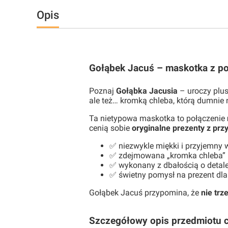
Opis
Gołąbek Jacuś – maskotka z p
Poznaj
Gołąbka Jacusia
– uroczy plus
ale też… kromką chleba, którą dumnie n
Ta nietypowa maskotka to połączenie
cenią sobie
oryginalne prezenty z pr
✅ niezwykle miękki i przyjemny 
✅ zdejmowana „kromka chleba”
✅ wykonany z dbałością o detale
✅ świetny pomysł na prezent dla
Gołąbek Jacuś przypomina, że
nie trz
Szczegółowy opis przedmiotu cz