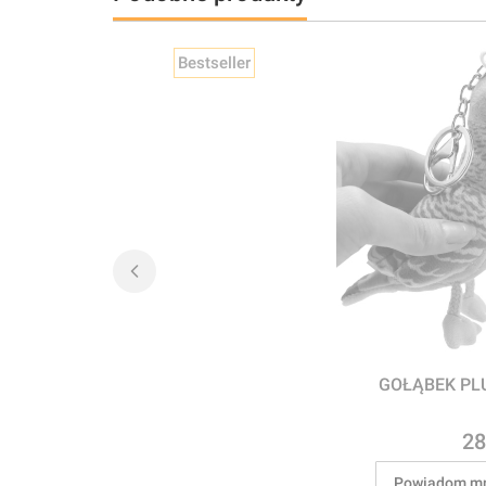
Bestseller
GOŁ
Ce
28
Powiadom mn