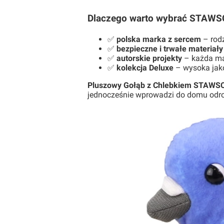
Dlaczego warto wybrać STAWS
✅
polska marka z sercem
– rodz
✅
bezpieczne i trwałe materiały
✅
autorskie projekty
– każda mas
✅
kolekcja Deluxe
– wysoka jako
Pluszowy Gołąb z Chlebkiem STAWS
jednocześnie wprowadzi do domu odro