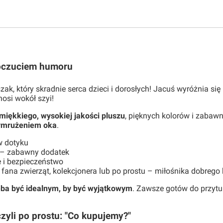
oczuciem humoru
zak, który skradnie serca dzieci i dorosłych! Jacuś wyróżnia si
osi wokół szyi!
miękkiego, wysokiej jakości pluszu
, pięknych kolorów i zabawn
zymrużeniem oka
.
w dotyku
 – zabawny dodatek
 i bezpieczeństwo
 fana zwierząt, kolekcjonera lub po prostu – miłośnika dobreg
eba być idealnym, by być wyjątkowym
. Zawsze gotów do przytul
yli po prostu: "Co kupujemy?"