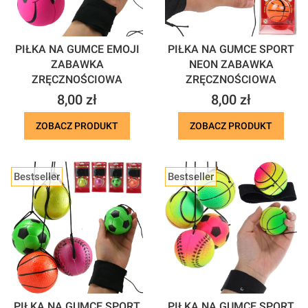
PIŁKA NA GUMCE EMOJI
PIŁKA NA GUMCE SPORT
ZABAWKA
NEON ZABAWKA
ZRĘCZNOŚCIOWA
ZRĘCZNOŚCIOWA
Cena
Cena
8,00 zł
8,00 zł
ZOBACZ PRODUKT
ZOBACZ PRODUKT
Bestseller
Bestseller
PIŁKA NA GUMCE SPORT
PIŁKA NA GUMCE SPORT