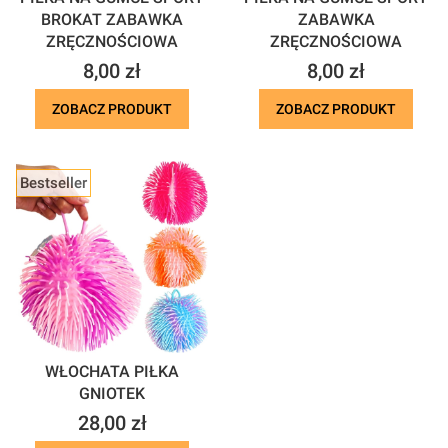
BROKAT ZABAWKA
ZABAWKA
ZRĘCZNOŚCIOWA
ZRĘCZNOŚCIOWA
Cena
Cena
8,00 zł
8,00 zł
ZOBACZ PRODUKT
ZOBACZ PRODUKT
Bestseller
WŁOCHATA PIŁKA
GNIOTEK
Cena
28,00 zł