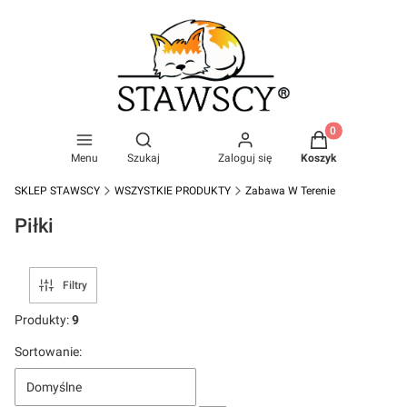
Produkty w kosz
Otwórz wyszukiwarkę
Menu
Szukaj
Zaloguj się
Koszyk
SKLEP STAWSCY
WSZYSTKIE PRODUKTY
Zabawa W Terenie
Piłki
Filtry
Produkty:
9
Lista produktów
Sortowanie:
Domyślne