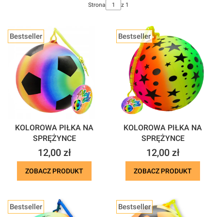
Strona
z 1
Bestseller
Bestseller
KOLOROWA PIŁKA NA
KOLOROWA PIŁKA NA
SPRĘŻYNCE
SPRĘŻYNCE
Cena
Cena
12,00 zł
12,00 zł
ZOBACZ PRODUKT
ZOBACZ PRODUKT
Bestseller
Bestseller