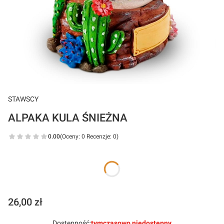
STAWSCY
ALPAKA KULA ŚNIEŻNA
0.00
(Oceny: 0 Recenzje: 0)
Napis na produkcie. Max ilość znaków: 8
Opcjonalne
Cena
26,00 zł
Dostępność:
tymczasowo niedostępny