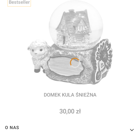
Bestseller
DOMEK KULA ŚNIEŻNA
Cena
30,00 zł
Linki w stopce
O NAS