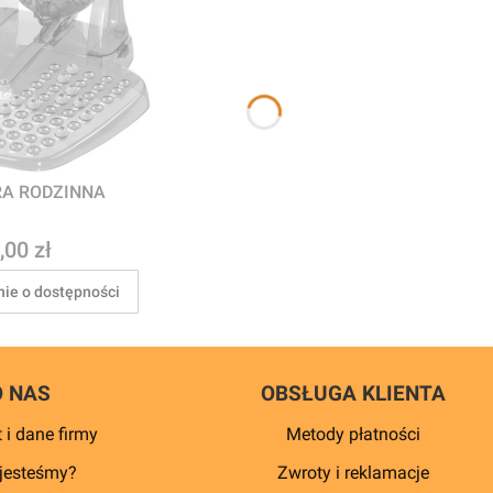
RA RODZINNA
na
,00 zł
ie o dostępności
O NAS
OBSŁUGA KLIENTA
 i dane firmy
Metody płatności
jesteśmy?
Zwroty i reklamacje