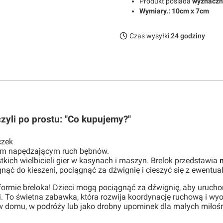
Produkt posiada
wyznaczni
Wymiary.: 10cm x 7cm
Czas wysyłki:
24 godziny
yli po prostu: "Co kupujemy?"
czek
mem napędzającym ruch bębnów.
ich wielbicieli gier w kasynach i maszyn. Brelok przedstawia
m
nąć do kieszeni, pociągnąć za dźwignię i cieszyć się z ewentua
ormie breloka! Dzieci mogą pociągnąć za dźwignię, aby urucho
i. To świetna zabawka, która rozwija koordynację ruchową i wy
w domu, w podróży lub jako drobny upominek dla małych miło