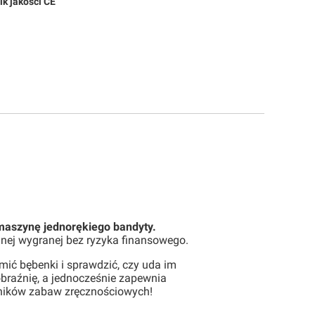
k jakości
CE
aszynę jednorękiego bandyty.
lnej wygranej bez ryzyka finansowego.
mić bębenki i sprawdzić, czy uda im
obraźnię, a jednocześnie zapewnia
śników zabaw zręcznościowych!