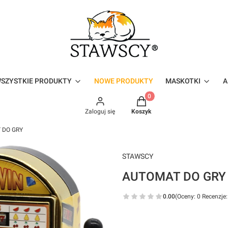
SZYSTKIE PRODUKTY
NOWE PRODUKTY
MASKOTKI
A
Produkty w koszyku: 0. Zo
Zaloguj się
Koszyk
 DO GRY
STAWSCY
AUTOMAT DO GRY
0.00
(Oceny: 0 Recenzje:
*
Wybierz kolor