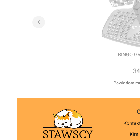
BINGO G
Ce
34
Powiadom mn
Kontakt
Kim 