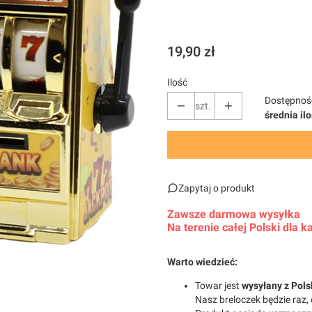
Różowy
Srebrny
Złoty
Cena
19,90 zł
Ilość
Dostępnoś
szt.
średnia il
Zapytaj o produkt
Zawsze darmowa wysyłka
Na terenie całej Polski dla
Warto wiedzieć:
Towar jest
wysyłany z Pols
Nasz breloczek będzie raz, 