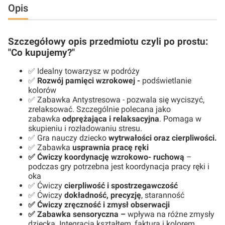
Opis
Szczegółowy opis przedmiotu czyli po prostu:
"Co kupujemy?"
✅ Idealny towarzysz w podróży
✅
Rozwój pamięci wzrokowej -
podświetlanie
kolorów
✅ Zabawka Antystresowa - pozwala się wyciszyć,
zrelaksować. Szczególnie polecana jako
zabawka
odprężająca i relaksacyjna
. Pomaga w
skupieniu i rozładowaniu stresu.
✅ Gra nauczy dziecko
wytrwałości oraz cierpliwości.
✅ Zabawka
usprawnia pracę ręki
✅ Ćwiczy koordynację wzrokowo- ruchową
–
podczas gry potrzebna jest koordynacja pracy ręki i
oka
✅ Ćwiczy
cierpliwość i spostrzegawczość
✅ Ćwiczy
dokładność, precyzję
, staranność
✅ Ćwiczy zręczność i zmysł obserwacji
✅ Zabawka sensoryczna –
wpływa na różne zmysły
dziecka. Integracja kształtem, fakturą i kolorem,