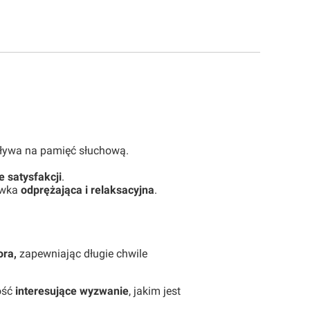
pływa na pamięć słuchową.
e satysfakcji
.
awka
odprężająca i relaksacyjna
.
ora,
zapewniając długie chwile
ość
interesujące wyzwanie
, jakim jest