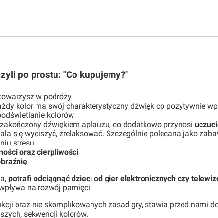
yli po prostu: "Co kupujemy?"
 towarzysz w podróży
ażdy kolor ma swój charakterystyczny dźwięk co pozytywnie w
podświetlanie kolorów
 zakończony dźwiękiem aplauzu, co dodatkowo przynosi
uczuci
la się wyciszyć, zrelaksować. Szczególnie polecana jako zab
iu stresu.
ności oraz cierpliwości
braźnię
ka,
potrafi odciągnąć dzieci od gier elektronicznych czy telewiz
wpływa na rozwój pamięci.
cji oraz nie skomplikowanych zasad gry, stawia przed nami d
ższych, sekwencji kolorów.