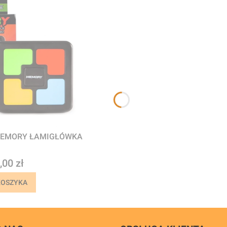
MEMORY ŁAMIGŁÓWKA
na
,00 zł
KOSZYKA