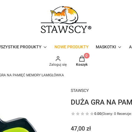
SZYSTKIE PRODUKTY
NOWE PRODUKTY
MASKOTKI
A
Produkty w koszyku: 0. Zo
Zaloguj się
Koszyk
GRA NA PAMIĘĆ MEMORY ŁAMIGŁÓWKA
STAWSCY
DUŻA GRA NA PA
0.00
(Oceny: 0 Recenzje:
Cena
47,00 zł