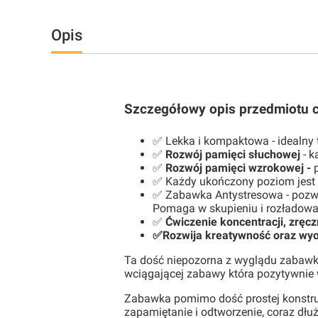
Opis
Szczegółowy opis przedmiotu cz
✅ Lekka i kompaktowa - idealny
✅
Rozwój pamięci słuchowej
- k
✅
Rozwój pamięci wzrokowej -
✅ Każdy ukończony poziom jest
✅ Zabawka Antystresowa - pozwa
Pomaga w skupieniu i rozładowan
✅
Ćwiczenie koncentracji, zręcz
✅Rozwija kreatywność oraz wyo
Ta dość niepozorna z wyglądu zabaw
wciągającej zabawy która pozytywnie 
Zabawka pomimo dość prostej konstruk
zapamiętanie i odtworzenie, coraz dłu