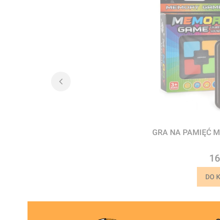
GRA NA PAMIĘĆ 
Ce
16
DO 