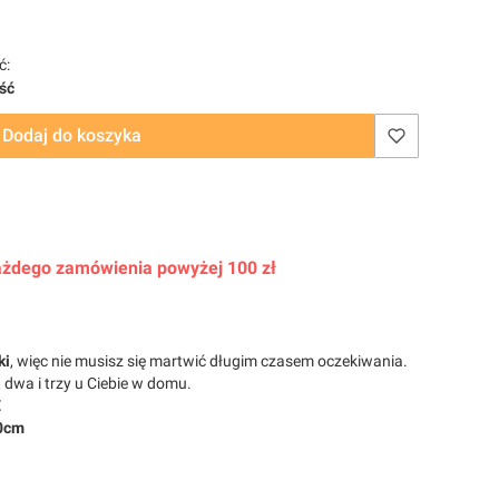
ć:
ość
Dodaj do koszyka
 każdego zamówienia powyżej 100 zł
ki
, więc nie musisz się martwić długim czasem oczekiwania.
dwa i trzy u Ciebie w domu.
E
20cm