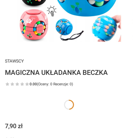
STAWSCY
MAGICZNA UKŁADANKA BECZKA
0.00
(Oceny: 0 Recenzje: 0)
*
Wybierz kolor
Niebieski
Różowy
Czarny
Cena
7,90 zł