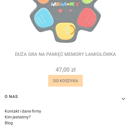
DUŻA GRA NA PAMIĘĆ MEMORY ŁAMIGŁÓWKA
Cena
47,00 zł
DO KOSZYKA
Linki w stopce
O NAS
Kontakt i dane firmy
Kim jesteśmy?
Blog