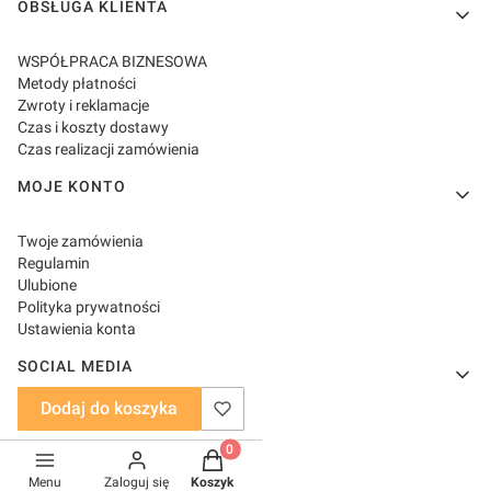
OBSŁUGA KLIENTA
WSPÓŁPRACA BIZNESOWA
Metody płatności
Zwroty i reklamacje
Czas i koszty dostawy
Czas realizacji zamówienia
MOJE KONTO
Twoje zamówienia
Regulamin
Ulubione
Polityka prywatności
Ustawienia konta
SOCIAL MEDIA
Dodaj do koszyka
Facebook
Instagram
Produkty w koszyku: 0. Zobacz szczeg
TikTok
Menu
Zaloguj się
Koszyk
YouTube